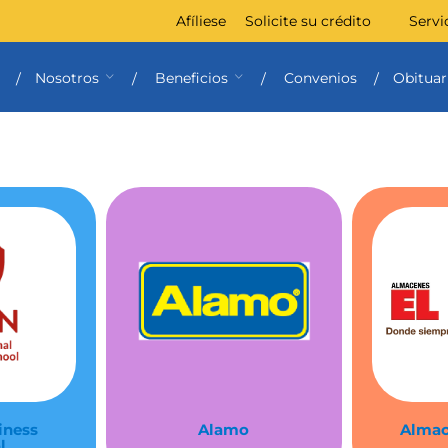
Afíliese
Solicite su crédito
Servi
Nosotros
Beneficios
Convenios
Obituar
iness
Alamo
Almac
l