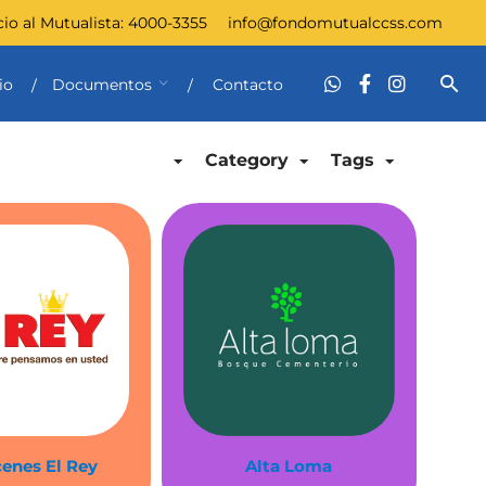
cio al Mutualista:
4000-3355
info@fondomutualccss.com
io
Documentos
Contacto
Category
Tags
enes El Rey
Alta Loma