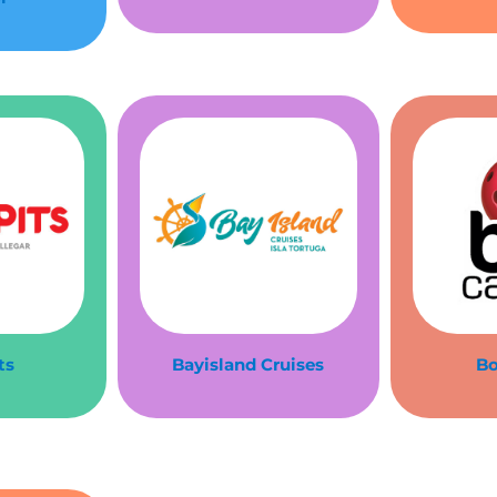
ts
Bayisland Cruises
Bo