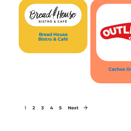
Bread House
Bistro & Café
Cachos O
1
2
3
4
5
Next