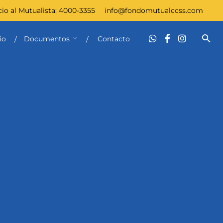
cio al Mutualista:
4000-3355
info@fondomutualccss.com
io
Documentos
Contacto