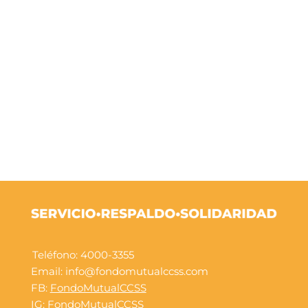
Teléfono: 4000-3355
Email: info@fondomutualccss.com
FB:
FondoMutualCCSS
IG:
FondoMutualCCSS