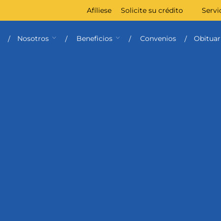
Afíliese
Solicite su crédito
Servi
Nosotros
Beneficios
Convenios
Obituar