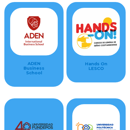
ADEN
Hands On
Business
LESCO
School