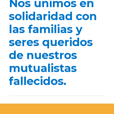
Nos unimos en
solidaridad con
las familias y
seres queridos
de nuestros
mutualistas
fallecidos.
Diciem
Enero
Enero
Enero
Enero
Enero
bre