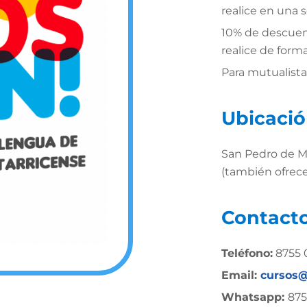
realice en una 
10% de descuent
realice de form
Para mutualista
Ubicaci
San Pedro de M
(también ofrece
Contact
Teléfono:
8755 
Email:
cursos
Whatsapp:
875