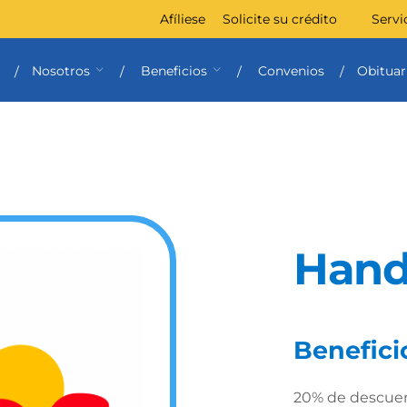
Afíliese
Solicite su crédito
Servi
Nosotros
Beneficios
Convenios
Obituar
Hand
Benefici
20% de descuent