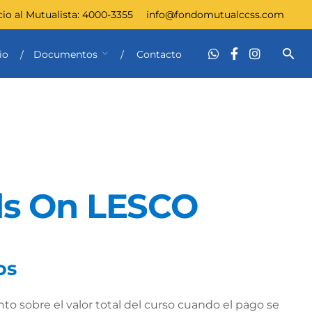
cio al Mutualista:
4000-3355
info@fondomutualccss.com
io
Documentos
Contacto
s On LESCO
os
o sobre el valor total del curso cuando el pago se