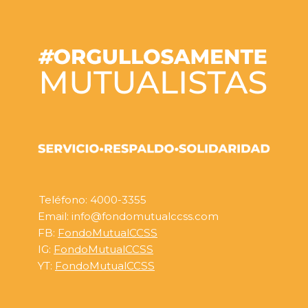
Teléfono: 4000-3355
Email: info@fondomutualccss.com
FB:
FondoMutualCCSS
IG:
FondoMutualCCSS
YT:
FondoMutualCCSS