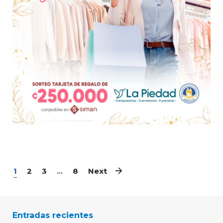
1
2
3
...
8
Next
Entradas recientes