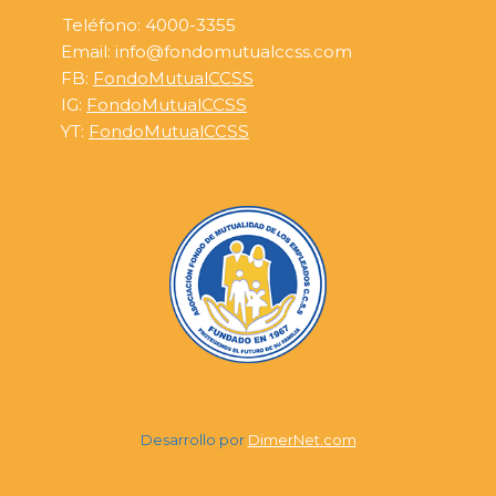
Teléfono: 4000-3355
Email: info@fondomutualccss.com
FB:
FondoMutualCCSS
IG:
FondoMutualCCSS
YT:
FondoMutualCCSS
Desarrollo por
DimerNet.com