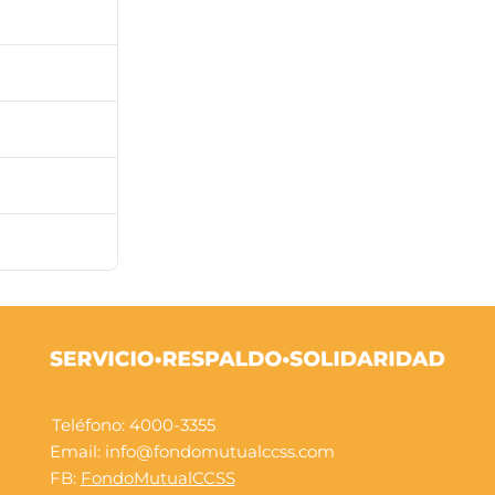
6
183.58 KB
1
 julio de 2022
 julio de 2022
Teléfono: 4000-3355
Email: info@fondomutualccss.com
FB:
FondoMutualCCSS