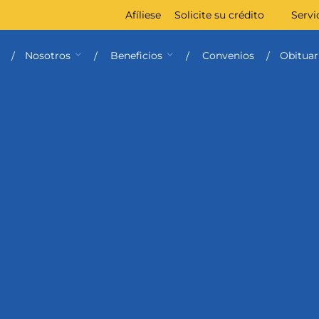
Afíliese
Solicite su crédito
Servi
Nosotros
Beneficios
Convenios
Obituar