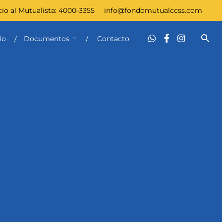
cio al Mutualista:
4000-3355
info@fondomutualccss.com
io
Documentos
Contacto