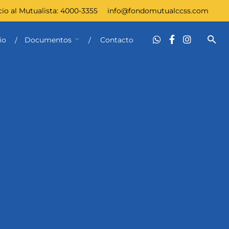
cio al Mutualista:
4000-3355
info@fondomutualccss.com
io
Documentos
Contacto