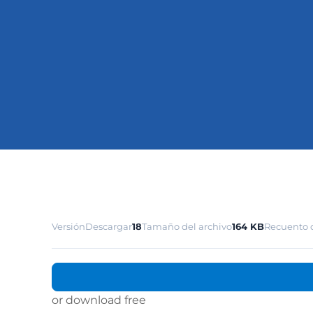
Versión
Descargar
18
Tamaño del archivo
164 KB
Recuento d
or download free