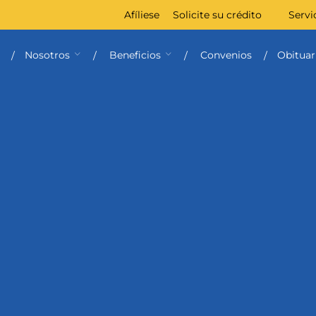
Afíliese
Solicite su crédito
Servi
Nosotros
Beneficios
Convenios
Obituar