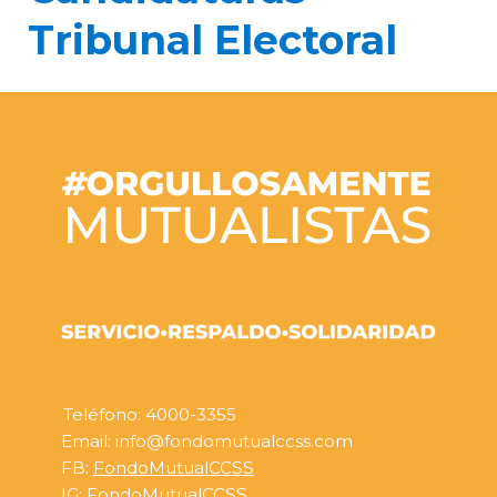
Tribunal Electoral
Teléfono: 4000-3355
Email: info@fondomutualccss.com
FB:
FondoMutualCCSS
IG:
FondoMutualCCSS