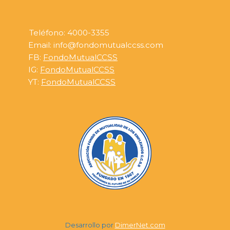
Teléfono: 4000-3355
Email: info@fondomutualccss.com
FB:
FondoMutualCCSS
IG:
FondoMutualCCSS
YT:
FondoMutualCCSS
Desarrollo por
DimerNet.com