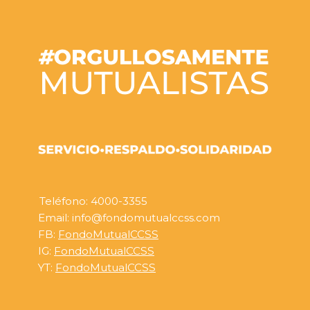
Teléfono: 4000-3355
Email: info@fondomutualccss.com
FB:
FondoMutualCCSS
IG:
FondoMutualCCSS
YT:
FondoMutualCCSS