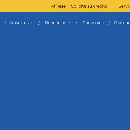
Afíliese
Solicite su crédito
Servi
Nosotros
Beneficios
Convenios
Obituar