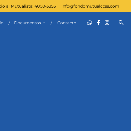
cio al Mutualista:
4000-3355
info@fondomutualccss.com
io
Documentos
Contacto