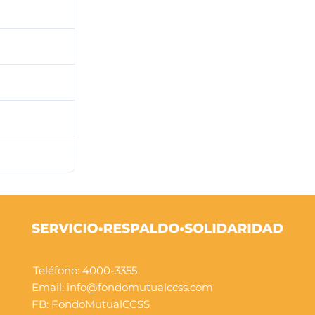
12
130.14 KB
1
gosto de 2021
gosto de 2021
Teléfono: 4000-3355
Email: info@fondomutualccss.com
FB:
FondoMutualCCSS