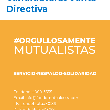
Directiva
Teléfono: 4000-3355
Email: info@fondomutualccss.com
FB:
FondoMutualCCSS
IG:
FondoMutualCCSS