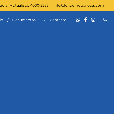
cio al Mutualista:
4000-3355
info@fondomutualccss.com
io
Documentos
Contacto