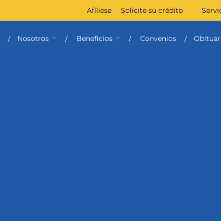
Afíliese
Solicite su crédito
Servi
Nosotros
Beneficios
Convenios
Obituar