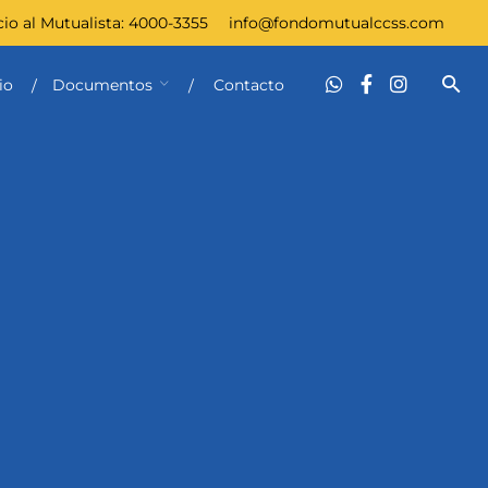
cio al Mutualista:
4000-3355
info@fondomutualccss.com
io
Documentos
Contacto