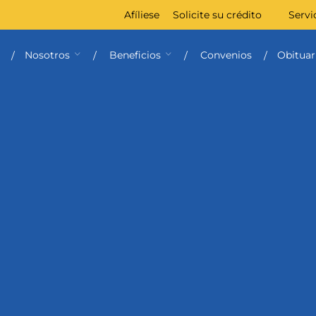
Afíliese
Solicite su crédito
Servi
Nosotros
Beneficios
Convenios
Obituar