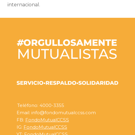
internacional.
Teléfono: 4000-3355
Email: info@fondomutualccss.com
FB:
FondoMutualCCSS
IG:
FondoMutualCCSS
YT:
FondoMutualCCSS