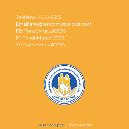
Teléfono: 4000-3355
Email: info@fondomutualccss.com
FB:
FondoMutualCCSS
IG:
FondoMutualCCSS
YT:
FondoMutualCCSS
Desarrollo por
DimerNet.com