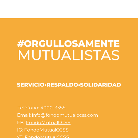
Teléfono: 4000-3355
Email: info@fondomutualccss.com
FB:
FondoMutualCCSS
IG:
FondoMutualCCSS
YT:
FondoMutualCCSS