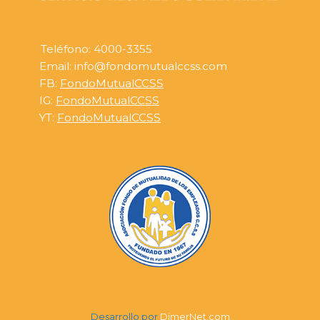
Teléfono: 4000-3355
Email: info@fondomutualccss.com
FB:
FondoMutualCCSS
IG:
FondoMutualCCSS
YT:
FondoMutualCCSS
Desarrollo por
DimerNet.com