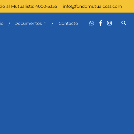
cio al Mutualista:
4000-3355
info@fondomutualccss.com
io
Documentos
Contacto