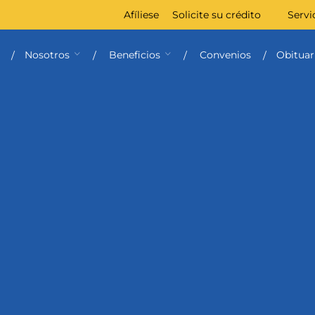
Afíliese
Solicite su crédito
Servi
Nosotros
Beneficios
Convenios
Obituar