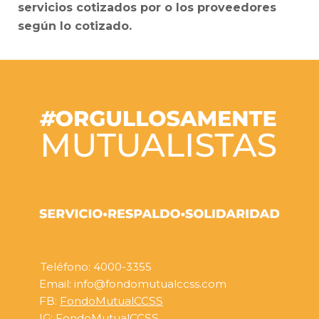
servicios cotizados por o los proveedores
según lo cotizado.
Teléfono: 4000-3355
Email: info@fondomutualccss.com
FB:
FondoMutualCCSS
IG:
FondoMutualCCSS