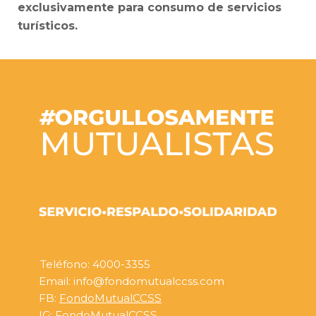
exclusivamente para consumo de servicios
turísticos.
Teléfono: 4000-3355
Email: info@fondomutualccss.com
FB:
FondoMutualCCSS
IG:
FondoMutualCCSS