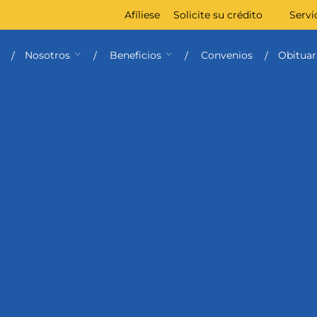
Afíliese
Solicite su crédito
Servi
Nosotros
Beneficios
Convenios
Obituar