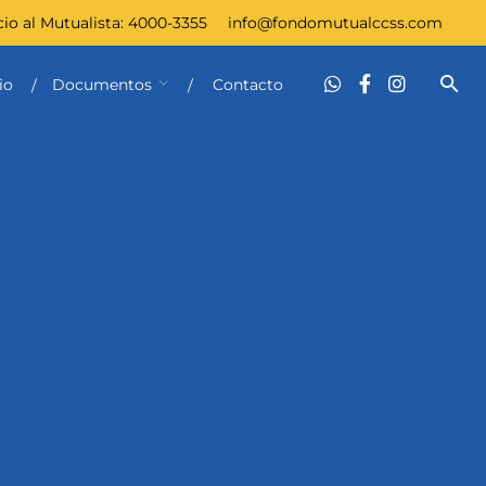
cio al Mutualista:
4000-3355
info@fondomutualccss.com
io
Documentos
Contacto