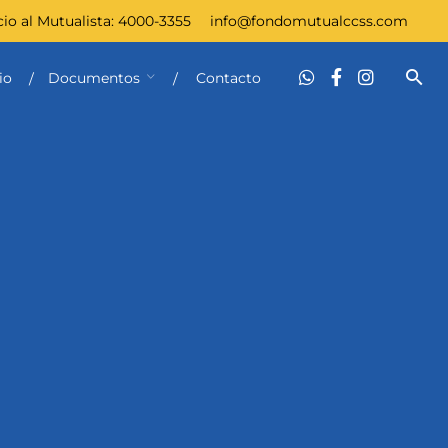
cio al Mutualista:
4000-3355
info@fondomutualccss.com
io
Documentos
Contacto