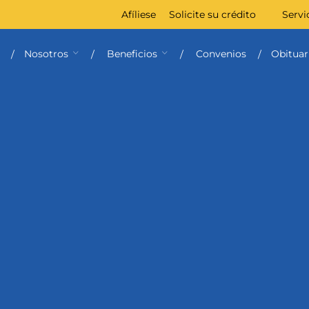
Afíliese
Solicite su crédito
Servi
Nosotros
Beneficios
Convenios
Obituar