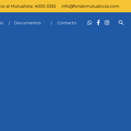
cio al Mutualista:
4000-3355
info@fondomutualccss.com
io
Documentos
Contacto