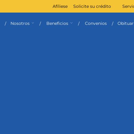
Afíliese
Solicite su crédito
Servi
Nosotros
Beneficios
Convenios
Obituar