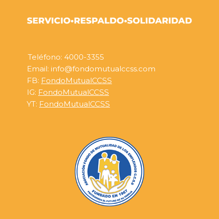
Teléfono: 4000-3355
Email: info@fondomutualccss.com
FB:
FondoMutualCCSS
IG:
FondoMutualCCSS
YT:
FondoMutualCCSS