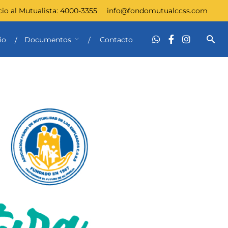
cio al Mutualista:
4000-3355
info@fondomutualccss.com
io
Documentos
Contacto