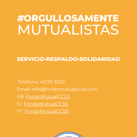
Teléfono: 4000-3355
Email: info@fondomutualccss.com
FB:
FondoMutualCCSS
IG:
FondoMutualCCSS
YT:
FondoMutualCCSS