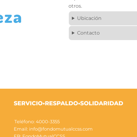
otros.
Ubicación
Contacto
Teléfono: 4000-3355
Email: info@fondomutualccss.com
FB:
FondoMutualCCSS