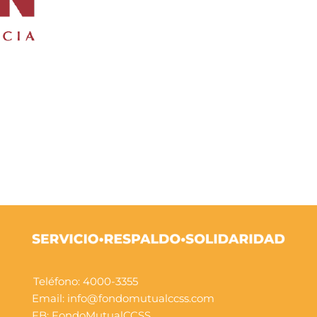
Teléfono: 4000-3355
Email: info@fondomutualccss.com
FB:
FondoMutualCCSS