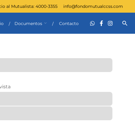
cio al Mutualista:
4000-3355
info@fondomutualccss.com
io
Documentos
Contacto
vista