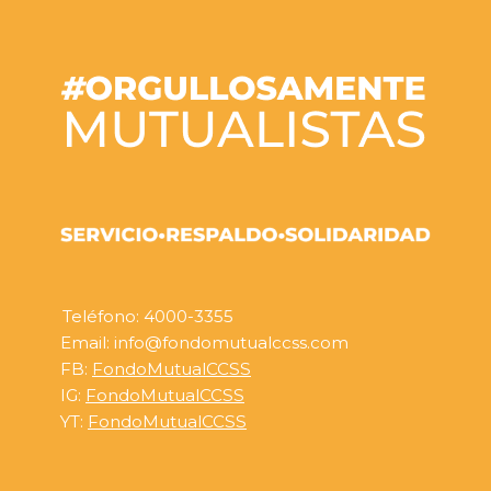
Teléfono: 4000-3355
Email: info@fondomutualccss.com
FB:
FondoMutualCCSS
IG:
FondoMutualCCSS
YT:
FondoMutualCCSS