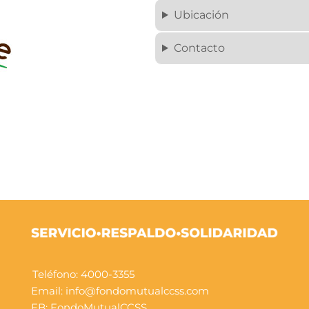
Ubicación
Contacto
Teléfono: 4000-3355
Email: info@fondomutualccss.com
FB:
FondoMutualCCSS