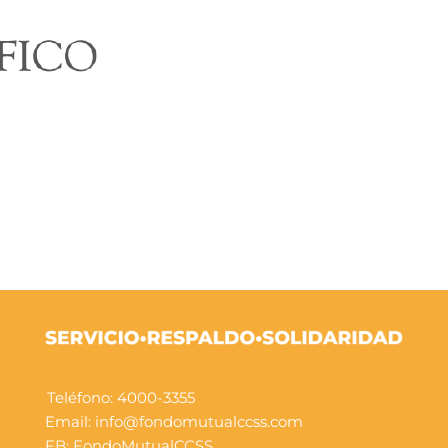
Teléfono: 4000-3355
Email: info@fondomutualccss.com
FB:
FondoMutualCCSS