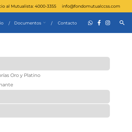
cio al Mutualista:
4000-3355
info@fondomutualccss.com
io
Documentos
Contacto
ías Oro y Platino
mante